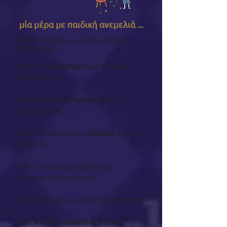
μία μέρα με παιδική ανεμελιά ...​
08:30 - 10:30 πρωινό (για όλη την
οικογένεια)​
10:30 Το
Εργαστήρι
των Μικρών
Καλλιτεχνών
11:30 Μικροί
Ιπτάμενοι
Ήρωες
(τραμπολίνο)
12:00 Το Δάσος των
Ηρώων
(πίστα
δράσης)
1:00 - 3:30 ώρα για βόλτα και
μεσημεριανό με γονείς
3:30 Κινηματογραφικές
Περιπέτειες
5:00
Αλεύρι, σοκολάτα & χαρά