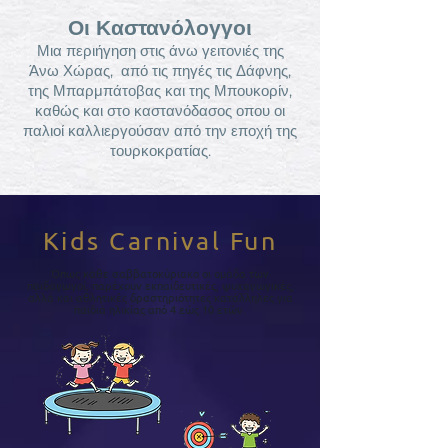
Οι Καστανόλογγοι
Μια περιήγηση στις άνω γειτονιές της
Άνω Χώρας, από τις πηγές τις Δάφνης,
της Μπαρμπάτοβας και της Μπουκορίν,
καθώς και στο καστανόδασος οπου οι
παλιοί καλλιεργούσαν από την εποχή της
τουρκοκρατίας.
Kids Carnival Fun
Όπως κάθε σαββατοκύριακο οι ομάδα των
παιδαγωγοί, παρέχουν εκπαιδευτικές, ψυχαγωγικές,
αλλά και αθλητικές δραστηριότητες κατάλληλες για
παιδιά ηλικίας από 4 εώς 10 ετών.