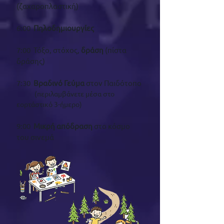
(ζαχαροπλαστική)
6:00
Πηλοδημιουργίες
7:00 Τόξο, στόχος,
δράση
(πίστα
δράσης)
7:30
Βραδινό Γεύμα
στον Παιδότοπο
(περιλαμβάνετε μέσα στο
εορτάστικό 3-ήμερο)
9:00
Μικρή απόδραση
στο κόσμο
του σινεμά