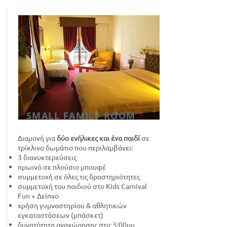
SMALL FAMILY ROOM
Διαμονή για
δύο ενήλικες και ένα παιδί
σε
τρίκλινο δωμάτιο που περιλαμβάνει:
3 διανυκτερεύσεις
πρωινό σε πλούσιο μπουφέ
συμμετοχή σε όλες τις δραστηριότητες
συμμετοχή του παιδιού στο Kids Carnival
Fun + Δείπνο
χρήση γυμναστηρίου & αθλητικών
εγκαταστάσεων (μπάσκετ)
δυνατότητα αναχώρησης στις 5:00μμ