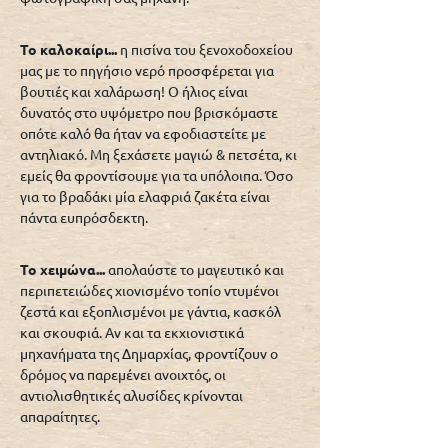
Το καλοκαίρι...
η πισίνα του ξενοχοδοχείου
μας με το πηγήσιο νερό προσφέρεται για
βουτιές και χαλάρωση! Ο ήλιος είναι
δυνατός στο υψόμετρο που βρισκόμαστε
οπότε καλό θα ήταν να εφοδιαστείτε με
αντηλιακό. Μη ξεχάσετε μαγιώ & πετσέτα, κι
εμείς θα φροντίσουμε για τα υπόλοιπα. Όσο
για το βραδάκι μία ελαφριά ζακέτα είναι
πάντα ευπρόσδεκτη.
Το χειμώνα...
απολαύστε το μαγευτικό και
περιπετειώδες χιονισμένο τοπίο ντυμένοι
ζεστά και εξοπλισμένοι με γάντια, κασκόλ
και σκουφιά. Αν και τα εκχιονιστικά
μηχανήματα της Δημαρχίας, φροντίζουν ο
δρόμος να παρεμένει ανοιχτός, οι
αντιολισθητικές αλυσίδες κρίνονται
απαραίτητες.