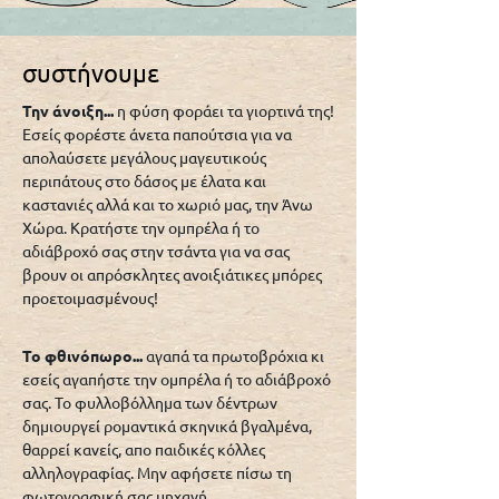
συστήνουμε​
​Την άνοιξη...
η φύση φοράει τα γιορτινά της!
Εσείς φορέστε άνετα παπούτσια για να
απολαύσετε μεγάλους μαγευτικούς
περιπάτους στο δάσος με έλατα και
καστανιές αλλά και το χωριό μας, την Άνω
Χώρα. Κρατήστε την ομπρέλα ή το
α
διάβροχό σας στην τσάντα για να σας
βρουν οι απρόσκλητες ανοιξιάτικες μπόρες
προετοιμασμένους!
Το φθινόπωρο...
αγαπά τα πρωτοβρόχια κι
εσείς αγαπήστε την ομπρέλα ή το αδιάβροχό
σας. Το φυλλοβόλλημα των δέντρων
δημιουργεί ρομαντικά σκηνικά βγαλμένα,
θαρρεί κανείς, απο παιδικές κόλλες
αλληλογραφίας. Μην αφήσετε πίσω τη
φωτογραφική σας μηχανή.