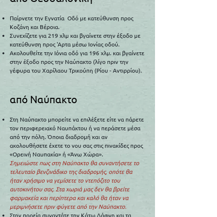
Παίρνετε την Εγνατία Οδό με κατεύθυνση προς
Κοζάνη και Βέροια.​
Συνεχίζετε για 219 χλμ και βγαίνετε στην έξοδο με
κατεύθυνση προς 'Αρτα μέσω Ιονίας οδού.
Ακολουθείτε την Ιόνια οδό για 196 χλμ. και βγαίνετε
στην έξοδο προς την Ναύπακτο (λίγο πριν την
γέφυρα του Χαρίλαου Τρικούπη (Ρίου - Αντιρρίου).
από Ναύπακτο​
Στη Ναύπακτο μπορείτε να επιλέξετε είτε να πάρετε
τον περιφερειακό Ναυπάκτου ή να περάσετε μέσα
από την πόλη. Όποια διαδρομή και αν
ακολουθήσετε έχετε το νου σας στις πινακίδες προς
«Ορεινή Ναυπακία» ή «Άνω Χώρα».
Σημειώστε πως στη Ναύπακτο θα συναντήσετε το
τελευταίο βενζινάδικο της διαδρομής, οπότε θα
ήταν χρήσιμο να γεμίσετε το ντεπόζιτο του
αυτοκινήτου σας. Στα χωριά μας δεν θα βρείτε
φαρμακεία και περίπτερα και καλό θα ήταν να
μεριμνήσετε πριν φύγετε από την Ναύπακτο.
Στην πορεία συναντάτε την Κάτω Δάφνη και τα