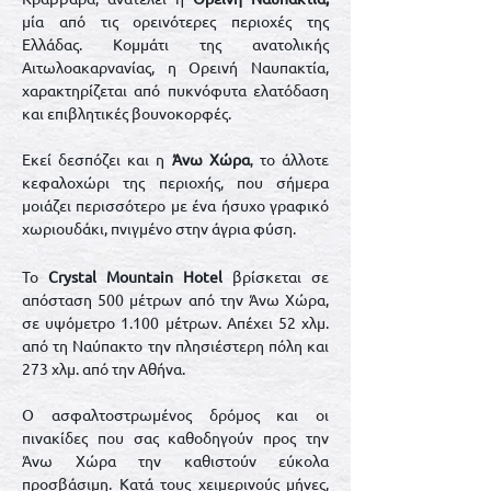
μία από τις ορεινότερες περιοχές της
Ελλάδας. Κομμάτι της ανατολικής
Αιτωλοακαρνανίας, η Ορεινή Ναυπακτία,
χαρακτηρίζεται από πυκνόφυτα ελατόδαση
και επιβλητικές βουνοκορφές.
Εκεί δεσπόζει και η
Άνω Χώρα
, το άλλοτε
κεφαλοχώρι της περιοχής​, που σήμερα
μοιάζει περισσότερο με ένα ήσυχο γραφικό
χωριουδάκι, πνιγμένο στην άγρια φύση.
Το
Crystal Mountain Hotel
βρίσκεται σε
απόσταση 500 μέτρων από την Άνω Χώρα,
σε υψόμετρο 1.100 μέτρων. Απέχει 52 χλμ.
από τη Ναύπακτο την πλησιέστερη πόλη και
273 χλμ. από την Αθήνα.
Ο ασφαλτοστρωμένος δρόμος και οι
πινακίδες που σας καθοδηγούν προς την
Άνω Χώρα την καθιστούν εύκολα
προσβάσιμη. Κατά τους χειμερινούς μήνες,