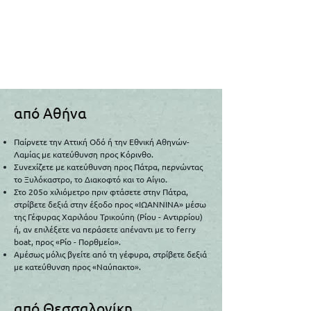
από Αθήνα
Παίρνετε την Αττική Οδό ή την Εθνική Αθηνών-
Λαμίας με κατεύθυνση προς Κόρινθο.​
Συνεχίζετε με κατεύθυνση προς Πάτρα, περνώντας
το Ξυλόκαστρο, το Διακοφτό και το Αίγιο.
Στο 205ο χιλιόμετρο πριν φτάσετε στην Πάτρα,
στρίβετε δεξιά στην έξοδο προς «ΙΩΑΝΝΙΝΑ» μέσω
της Γέφυρας Χαριλάου Τρικούπη (Ρίου - Αντιρρίου)
ή, αν επιλέξετε να περάσετε απέναντι με το ferry
boat, προς «Ρίο - Πορθμείο».
Αμέσως μόλις βγείτε από τη γέφυρα, στρίβετε δεξιά
με κατεύθυνση προς «Ναύπακτο».
από Θεσσαλονίκη​