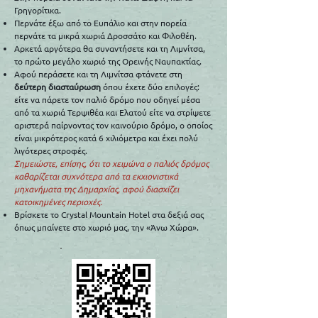
Γρηγορίτικα.
Περνάτε έξω από το Ευπάλιο και στην πορεία
περνάτε τα μικρά χωριά Δροσσάτο και Φιλοθέη.
Αρκετά αργότερα θα συναντήσετε και τη Λιμνίτσα,
το πρώτο μεγάλο χωριό της Ορεινής Ναυπακτίας.
Αφού περάσετε και τη Λιμνίτσα φτάνετε στη
δεύτερη διασταύρωση
όπου έχετε δύο επιλογές:
είτε να πάρετε τον παλιό δρόμο που οδηγεί μέσα
από τα χωριά Τερψιθέα και Ελατού είτε να στρίψετε
αριστερά παίρνοντας τον καινούριο δρόμο, ο οποίος
είναι μικρότερος κατά 6 χιλιόμετρα και έχει πολύ
λιγότερες στροφές.
Σημειώστε, επίσης, ότι το χειμώνα ο παλιός δρόμος
καθαρίζεται συχνότερα από τα εκχιονιστικά
μηχανήματα της Δημαρχίας, αφού διασχίζει
κατοικημένες περιοχές.
Βρίσκετε το Crystal Mountain Hotel στα δεξιά σας
όπως μπαίνετε στο χωριό μας, την «Άνω Χώρα».