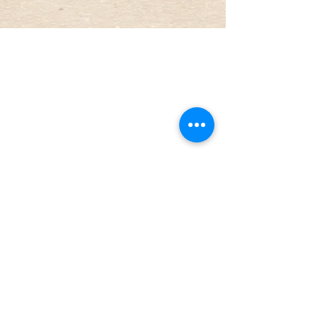
ΓΙΑ ΚΡΑΤΗΣΕΙΣ, ΕΡΩΤΗΣΕΙΣ ΚΑΙ
ΑΛΛΕΣ ΠΛΗΡΟΦΟΡΙΕΣ
26340 41555
Το Crystal Mountain
Hotel βρίσκεται στο γραφικό χωριό
της Άνω Χώρας στη Ορεινή
Ναυπακτία, σε υψόμετρο 1.100 μ. και
52χλμ. από τη Ναύπακτο
Άνω Χώρα, Αιτωλοακαρνανία, 300
23