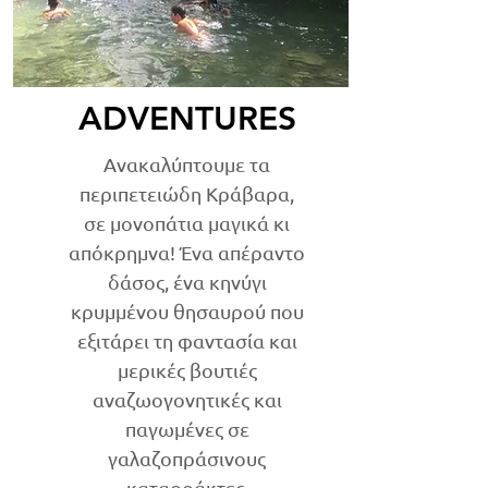
ADVENTURES
Ανακαλύπτουμε τα
περιπετειώδη Κράβαρα,
σε μονοπάτια μαγικά κι
απόκρημνα! Ένα απέραντο
δάσος, ένα κηνύγι
κρυμμένου θησαυρού που
εξιτάρει τη φαντασία και
μερικές βουτιές
αναζωογονητικές και
παγωμένες σε
γαλαζοπράσινους
καταρράκτες.