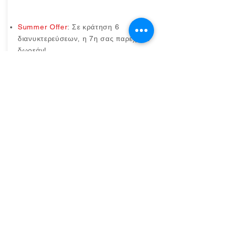
Summer Offer
: Σε κράτηση 6
διανυκτερεύσεων, η 7η σας παρέχεται
δωρεάν!
από €95 / βραδιά 17/7 - 23/7
από €125 / βραδιά 24/7 - 22/8
ΚΑΝΕ ΚΡΑΤΗΣΗ