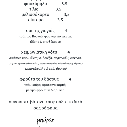
φασκόμηλο 3,5
τίλιο 3,5
μελισσόχορτο 3,5
δίκταμο 3,5
τσάι της γιαγιάς 4
τσάι του Βουνού, φασκόμηλο, μέντα,
ιβίσκο & σπαθόχορτο
χειμωνιάτικη νότα 4
πράσινο τσάι, δίκταμο, λουΐζα, πορτοκάλι, κανέλα,
άγριο τριαντάφυλλο, αστεροειδή γλυκάνισο, άγριο
τριαντάφυλλο & τσάι βουνού
φρούτα του δάσους 4
τσάι μαύρο, κράταιγο καρπό,
μείγμα φρούτων & αρώνια
συνδιάστε βότανα και φτιάξτε το δικό
σας ρόφημα
μπύρες