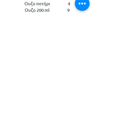
Ουζο ποτήρι 4
Ουζο 200 ml 9
σπιτικα αναψυκτικά
βυσσινάδα 4,5
λεμονάδα 4,5
μανταρινάδα 4,5
χυμοί & αναψυκτικά
φυσικός χυμός πορτοκάλι 5
χυμός πορτοκάλι, ή ανάμεικτος 3,5
Coca Cola, Zero 3,6
ΛΟΥΞ αναψυκτικά 3,6
(πορτοκαλάδα, λεμονάδα, γκαζόζα, ανθρακούχο
νερο)
Schweppes pink grapefruit 3,8
κρασί
(ποτήρι)
λευκός ξηρός οίνος 7