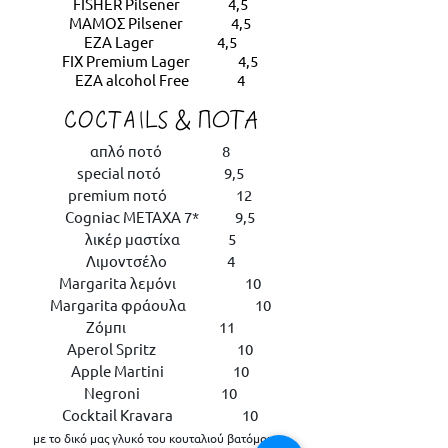
FISHER Pilsener 4,5
ΜΑΜΟΣ Pilsener 4,5
EZA Lager 4,5
FIX Premium Lager 4,5
ΕΖΑ alcohol Free 4
COCTAILS & ΠΟΤΑ
απλό ποτό 8
special ποτό 9,5
premium ποτό 12
Cogniac METAXA 7* 9,5
λικέρ μαστίχα 5
Λιμοντσέλο 4
Margarita λεμόνι 10
Margarita φράουλα 10
Ζόμπι 11
Aperol Spritz 10
Apple Martini 10
Negroni 10
Cocktail Kravara 10
με το δικό μας γλυκό του κουταλιού βατόμουρο