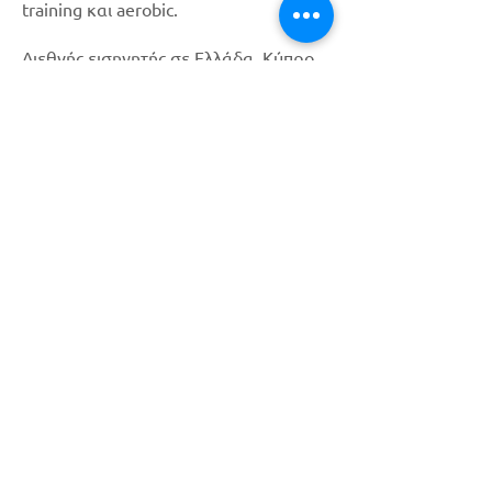
training και aerobic.
Διεθνής εισηγητής σε Ελλάδα, Κύπρο,
Πολωνία, Κροατία, Σλοβενία, Ισπανία,
ενώ παράλληλα συνεργάζεται με τα
μεγαλύτερα γυμναστήρια της Αθήνας.
Διαθέτει πολυετή εμπειρία ως
καθηγητής σε ιδιωτικές σχολές fitness
και μέχρι σήμερα διδάσκει στην Base
Training. Οργανωτής, επίσης, του Black
& White Convention.
ΔΕΙΤΕ ΤΟΥΣ ΓΥΜΝΑΣΤΕΣ ΜΑΣ
ΓΙΑ ΚΡΑΤΗΣΕΙΣ, ΕΡΩΤΗΣΕΙΣ ΚΑΙ